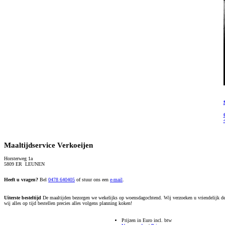
Maaltijdservice Verkoeijen
Horsterweg 1a
5809 ER LEUNEN
Heeft u vragen?
Bel
0478 640405
of stuur ons een
e-mail
.
Uiterste besteltijd
De maaltijden bezorgen we wekelijks op woensdagochtend. Wij verzoeken u vriendelijk de 
wij alles op tijd bestellen precies alles volgens planning koken!
Prijzen in Euro incl. btw