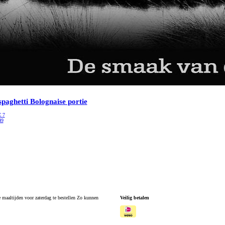
spaghetti Bolognaise portie
€
7
49
maaltijden voor zaterdag te bestellen Zo kunnen
Veilig betalen