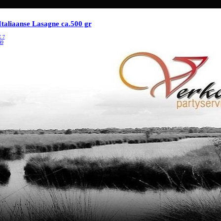
Italiaanse Lasagne ca.500 gr
€
7
49