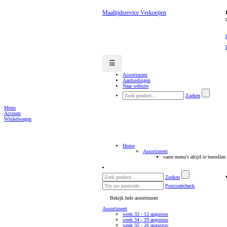
Maaltijdservice Verkoeijen
☰
Assortiment
Aanbiedingen
Naar website
Zoeken
Menu
Account
Winkelwagen
Home
Assortiment
vaste menu's altijd te bestellen
Zoeken
Postcodecheck
Bekijk hele assortiment
Assortiment
week 33 - 12 augustus
week 34 - 19 augustus
week 35 - 26 augustus