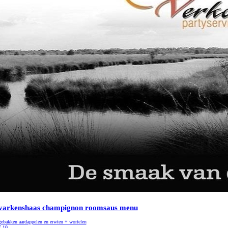
varkenshaas champignon roomsaus menu
gebakken aardappelen en erwten + wortelen
€
10