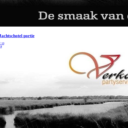
Jachtschotel portie
€
10
24